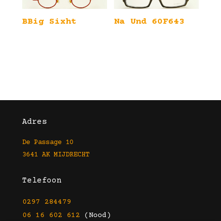
BBig Sixht
Na Und 60F643
Adres
De Passage 10
3641 AK MIJDRECHT
Telefoon
0297 284479
06 16 602 612
(Nood)