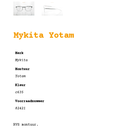
Mykita Yotam
Merk
Mykita
Montuur
Yotam
Kleur
c635
Voorraadnummer
82421
RVS montuur.