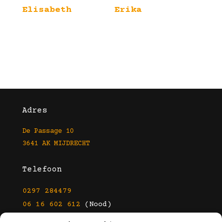
Elisabeth
Erika
Adres
De Passage 10
3641 AK MIJDRECHT
Telefoon
0297 284479
06 16 602 612
(Nood)