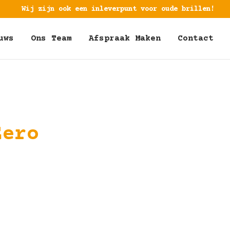
Wij zijn ook een inleverpunt voor oude brillen!
uws
Ons Team
Afspraak Maken
Contact
Eero