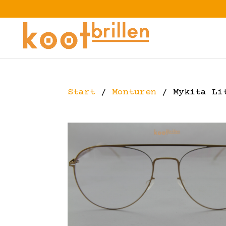
Start
/
Monturen
/ Mykita Li