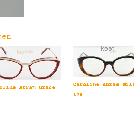
ten
Caroline Abram Mil
oline Abram Grace
176