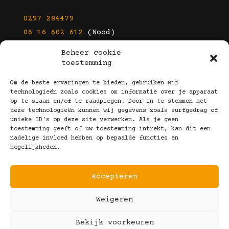
0297 284479
06 16 602 612
(Nood)
Beheer cookie
E-mail
toestemming
info@kootbrillen.nl
Om de beste ervaringen te bieden, gebruiken wij
technologieën zoals cookies om informatie over je apparaat
op te slaan en/of te raadplegen. Door in te stemmen met
Volg Ons!
deze technologieën kunnen wij gegevens zoals surfgedrag of
unieke ID's op deze site verwerken. Als je geen
toestemming geeft of uw toestemming intrekt, kan dit een
nadelige invloed hebben op bepaalde functies en
mogelijkheden.
Accepteren
Copyright © 2025 Koot Brillen
Weigeren
Algemene Voorwaarden
Realisatie door:
Webeyes
&
VirtuJoos
Bekijk voorkeuren