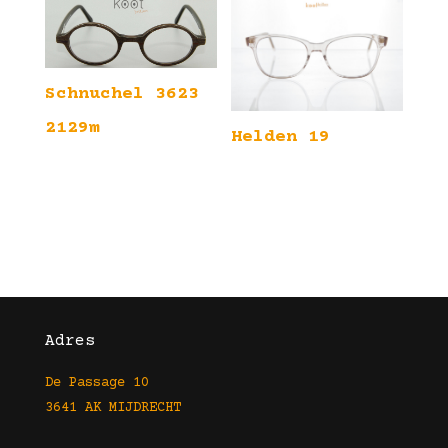
Schnuchel 3623
2129m
Helden 19
Adres
De Passage 10
3641 AK MIJDRECHT