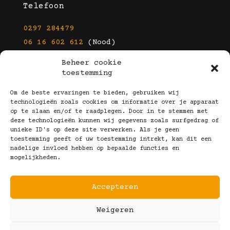
Telefoon
0297 284479
06 16 602 612
(Nood)
Beheer cookie
E-mail
toestemming
info@kootbrillen.nl
Om de beste ervaringen te bieden, gebruiken wij
technologieën zoals cookies om informatie over je apparaat
op te slaan en/of te raadplegen. Door in te stemmen met
Volg Ons!
deze technologieën kunnen wij gegevens zoals surfgedrag of
unieke ID's op deze site verwerken. Als je geen
toestemming geeft of uw toestemming intrekt, kan dit een
nadelige invloed hebben op bepaalde functies en
mogelijkheden.
Accepteren
Copyright © 2025 Koot Brillen
Weigeren
Algemene Voorwaarden
Realisatie door:
Webeyes
&
VirtuJoos