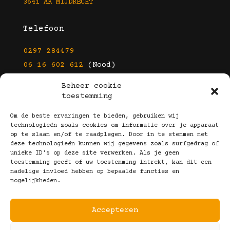
3641 AK MIJDRECHT
Telefoon
0297 284479
06 16 602 612
(Nood)
Beheer cookie
E-mail
toestemming
info@kootbrillen.nl
Om de beste ervaringen te bieden, gebruiken wij
technologieën zoals cookies om informatie over je apparaat
op te slaan en/of te raadplegen. Door in te stemmen met
Volg Ons!
deze technologieën kunnen wij gegevens zoals surfgedrag of
unieke ID's op deze site verwerken. Als je geen
toestemming geeft of uw toestemming intrekt, kan dit een
nadelige invloed hebben op bepaalde functies en
mogelijkheden.
Accepteren
Copyright © 2025 Koot Brillen