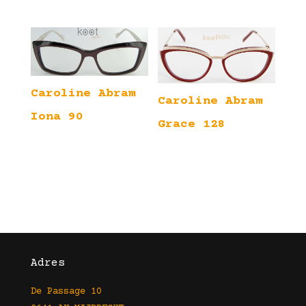
Caroline Abram
Caroline Abram
Iona 90
Grace 128
Adres
De Passage 10