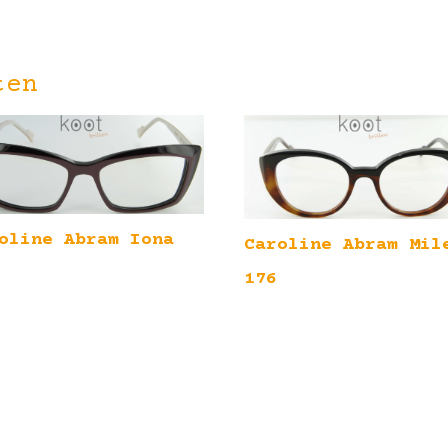
ten
oline Abram Iona
Caroline Abram Mil
176