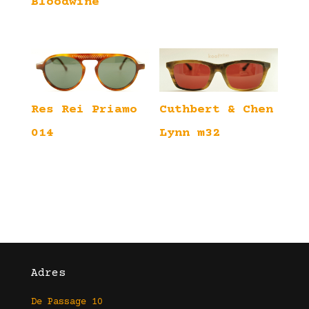
Bloodwine
Cuthbert & Chen
Res Rei Priamo
Lynn m32
014
Adres
De Passage 10