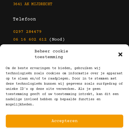
3641 AK MIJDRECHT
Telefoon
0297 284479
06 16 602 612
(Nood)
Beheer cookie
E-mail
toestemming
info@kootbrillen.nl
Om de beste ervaringen te bieden, gebruiken wij
technologieën zoals cookies om informatie over je apparaat
op te slaan en/of te raadplegen. Door in te stemmen met
Volg Ons!
deze technologieën kunnen wij gegevens zoals surfgedrag of
unieke ID's op deze site verwerken. Als je geen
toestemming geeft of uw toestemming intrekt, kan dit een
nadelige invloed hebben op bepaalde functies en
mogelijkheden.
Accepteren
Copyright © 2025 Koot Brillen