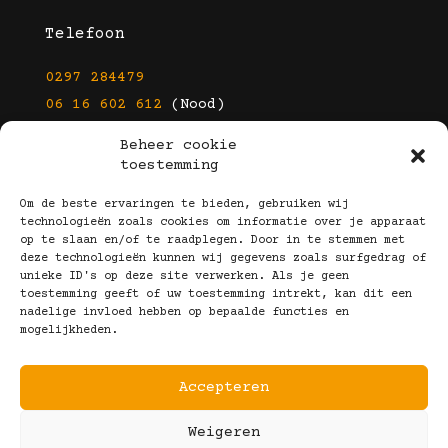
Telefoon
0297 284479
06 16 602 612
(Nood)
Beheer cookie
E-mail
toestemming
info@kootbrillen.nl
Om de beste ervaringen te bieden, gebruiken wij
technologieën zoals cookies om informatie over je apparaat
op te slaan en/of te raadplegen. Door in te stemmen met
Volg Ons!
deze technologieën kunnen wij gegevens zoals surfgedrag of
unieke ID's op deze site verwerken. Als je geen
toestemming geeft of uw toestemming intrekt, kan dit een
nadelige invloed hebben op bepaalde functies en
mogelijkheden.
Accepteren
Copyright © 2025 Koot Brillen
Weigeren
Algemene Voorwaarden