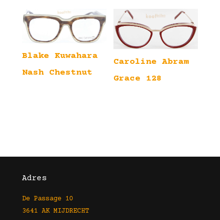
Blake Kuwahara
Caroline Abram
Nash Chestnut
Grace 128
Adres
De Passage 10
3641 AK MIJDRECHT