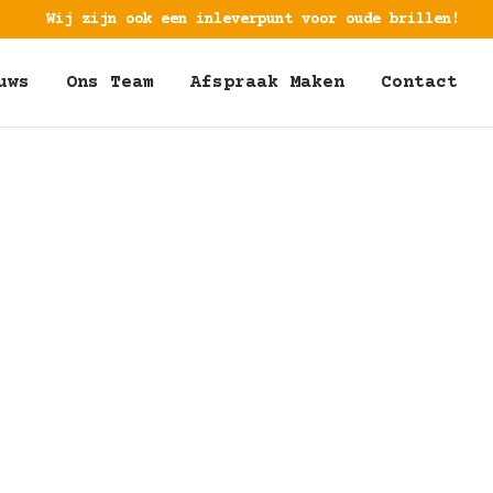
Wij zijn ook een inleverpunt voor oude brillen!
uws
Ons Team
Afspraak Maken
Contact