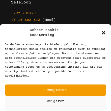
Telefoon
0297 284479
06 16 602 612
(Nood)
Beheer cookie
E-mail
toestemming
info@kootbrillen.nl
Om de beste ervaringen te bieden, gebruiken wij
technologieën zoals cookies om informatie over je apparaat
op te slaan en/of te raadplegen. Door in te stemmen met
Volg Ons!
deze technologieën kunnen wij gegevens zoals surfgedrag of
unieke ID's op deze site verwerken. Als je geen
toestemming geeft of uw toestemming intrekt, kan dit een
nadelige invloed hebben op bepaalde functies en
mogelijkheden.
Accepteren
Copyright © 2025 Koot Brillen
Weigeren
Algemene Voorwaarden
Realisatie door:
Webeyes
&
VirtuJoos