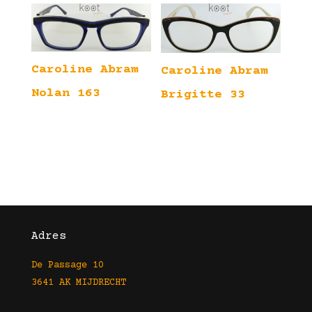
Caroline Abram
Caroline Abram
Nolan 163
Brigitte 33
Adres
De Passage 10
3641 AK MIJDRECHT