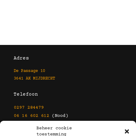
Adres
De Passage 10
3641 AK MIJDRECHT
Telefoon
0297 284479
06 16 602 612
(Nood)
Beheer cookie
E-mail
toestemming