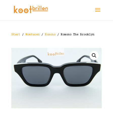
Start
/
Monturen
/
Komono
/ Komono The Brooklyn