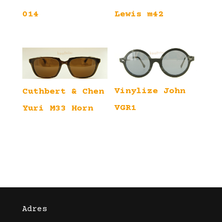
014
Lewis m42
Vinylize John
Cuthbert & Chen
VGR1
Yuri M33 Horn
Adres