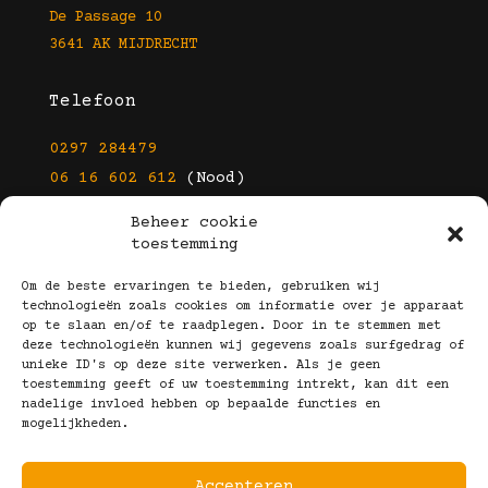
De Passage 10
3641 AK MIJDRECHT
Telefoon
0297 284479
06 16 602 612
(Nood)
Beheer cookie
E-mail
toestemming
info@kootbrillen.nl
Om de beste ervaringen te bieden, gebruiken wij
technologieën zoals cookies om informatie over je apparaat
op te slaan en/of te raadplegen. Door in te stemmen met
Volg Ons!
deze technologieën kunnen wij gegevens zoals surfgedrag of
unieke ID's op deze site verwerken. Als je geen
toestemming geeft of uw toestemming intrekt, kan dit een
nadelige invloed hebben op bepaalde functies en
mogelijkheden.
Accepteren