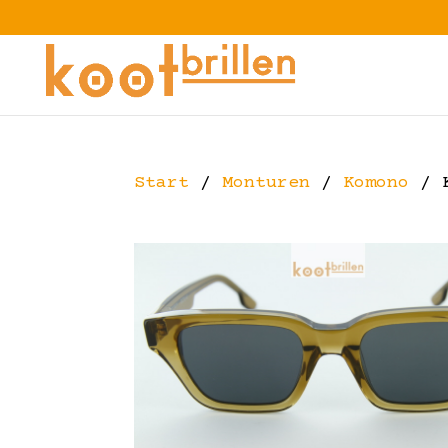
Start
/
Monturen
/
Komono
/ K