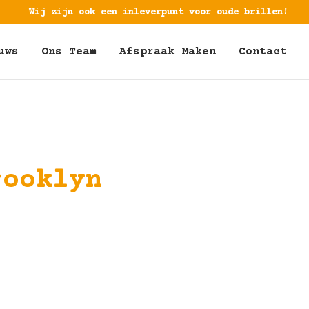
Wij zijn ook een inleverpunt voor oude brillen!
uws
Ons Team
Afspraak Maken
Contact
rooklyn