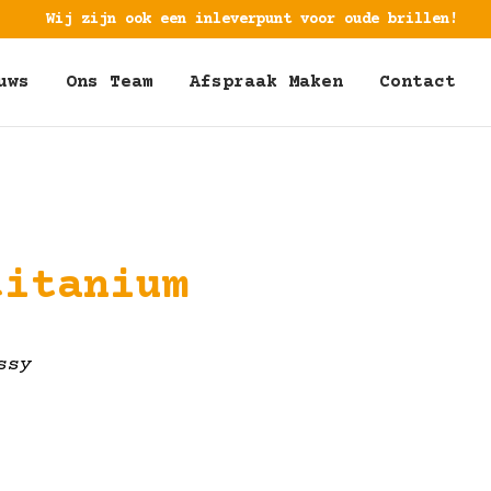
Wij zijn ook een inleverpunt voor oude brillen!
uws
Ons Team
Afspraak Maken
Contact
titanium
ssy