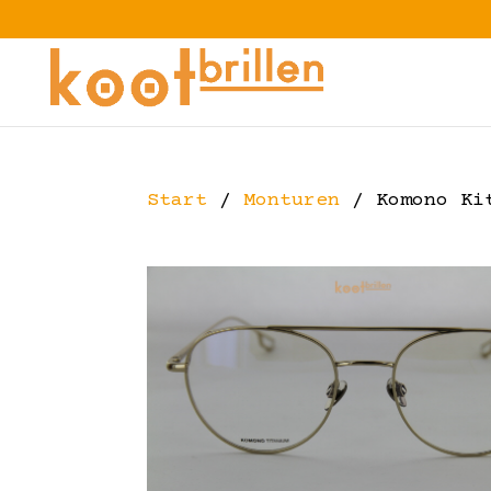
Start
/
Monturen
/ Komono Ki