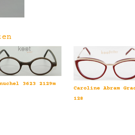
ten
nuchel 3623 2129m
Caroline Abram Gra
128