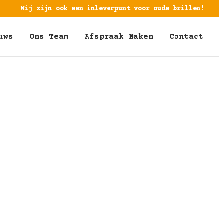
Wij zijn ook een inleverpunt voor oude brillen!
uws
Ons Team
Afspraak Maken
Contact
5