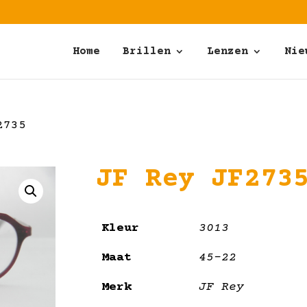
Home
Brillen
Lenzen
Nie
2735
JF Rey JF273
Kleur
3013
Maat
45-22
Merk
JF Rey