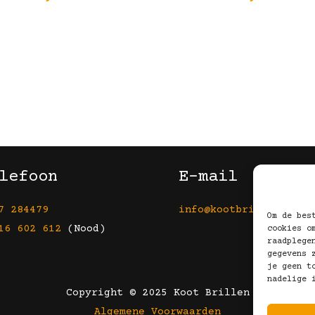
lefoon
E-mail
7 284479
info@kootbrillen.nl
Om de bes
16 602 612
(Nood)
cookies o
raadplege
gegevens 
je geen t
nadelige 
Copyright © 2025 Koot Brillen
Algemene Voorwaarden