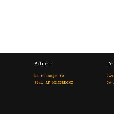
Adres
Te
De Passage 10
029
3641 AK MIJDRECHT
06 