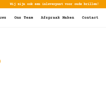
Wij zijn ook een inleverpunt voor oude brillen!
uws
Ons Team
Afspraak Maken
Contact
0