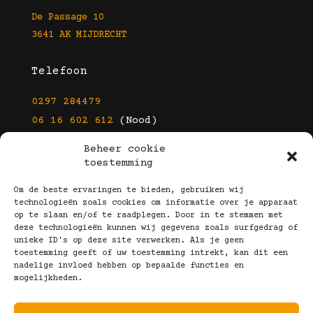
De Passage 10
3641 AK MIJDRECHT
Telefoon
0297 284479
06 16 602 612
(Nood)
Beheer cookie
E-mail
toestemming
info@kootbrillen.nl
Om de beste ervaringen te bieden, gebruiken wij
technologieën zoals cookies om informatie over je apparaat
op te slaan en/of te raadplegen. Door in te stemmen met
Volg Ons!
deze technologieën kunnen wij gegevens zoals surfgedrag of
unieke ID's op deze site verwerken. Als je geen
toestemming geeft of uw toestemming intrekt, kan dit een
nadelige invloed hebben op bepaalde functies en
mogelijkheden.