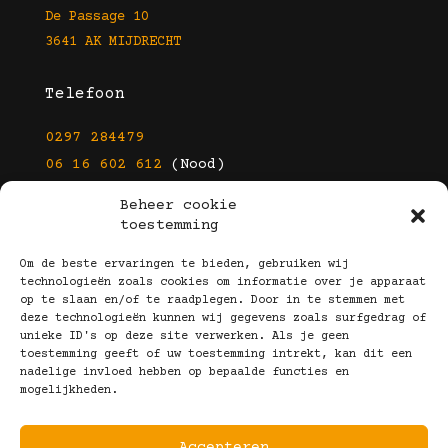
De Passage 10
3641 AK MIJDRECHT
Telefoon
0297 284479
06 16 602 612
(Nood)
Beheer cookie
E-mail
toestemming
info@kootbrillen.nl
Om de beste ervaringen te bieden, gebruiken wij
technologieën zoals cookies om informatie over je apparaat
op te slaan en/of te raadplegen. Door in te stemmen met
Volg Ons!
deze technologieën kunnen wij gegevens zoals surfgedrag of
unieke ID's op deze site verwerken. Als je geen
toestemming geeft of uw toestemming intrekt, kan dit een
nadelige invloed hebben op bepaalde functies en
mogelijkheden.
Accepteren