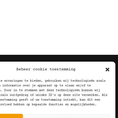
Volg Ons!
Beheer cookie toestemming
te ervaringen te bieden, gebruiken wij technologieën zoals
m informatie over je apparaat op te slaan en/of te
n. Door in te stemmen met deze technologieën kunnen wij
zoals surfgedrag of unieke ID's op deze site verwerken. Als
oestemming geeft of uw toestemming intrekt, kan dit een
invloed hebben op bepaalde functies en mogelijkheden.