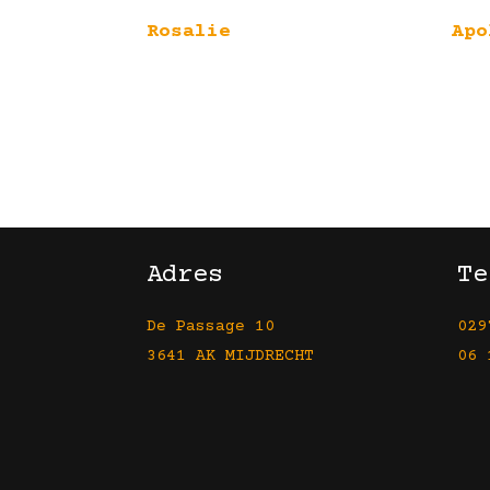
Rosalie
Apo
Adres
Te
De Passage 10
029
3641 AK MIJDRECHT
06 