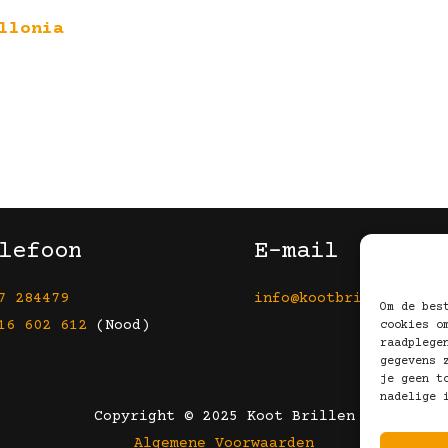
llonia
lefoon
E-mail
7 284479
info@kootbrillen.nl
Om de bes
16 602 612
(Nood)
cookies o
raadplege
gegevens 
je geen t
nadelige 
Copyright © 2025 Koot Brillen
Algemene Voorwaarden