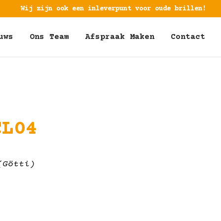
Wij zijn ook een inleverpunt voor oude brillen!
uws
Ons Team
Afspraak Maken
Contact
CL04
(Götti)