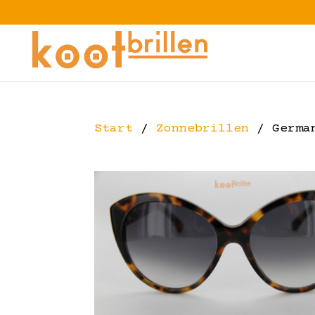
Start
/
Zonnebrillen
/ German