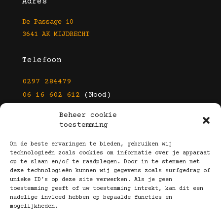
Adres
De Passage 10
3641 AK MIJDRECHT
Telefoon
0297 284479
06 16 602 612
(Nood)
Beheer cookie
E-mail
toestemming
info@kootbrillen.nl
Om de beste ervaringen te bieden, gebruiken wij
technologieën zoals cookies om informatie over je apparaat
op te slaan en/of te raadplegen. Door in te stemmen met
Volg Ons!
deze technologieën kunnen wij gegevens zoals surfgedrag of
unieke ID's op deze site verwerken. Als je geen
toestemming geeft of uw toestemming intrekt, kan dit een
nadelige invloed hebben op bepaalde functies en
mogelijkheden.