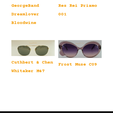
GeorgeBand
Res Rei Priamo
Dreamlover
001
Bloodwine
Cuthbert & Chen
Frost Muse C09
Whitaker M47