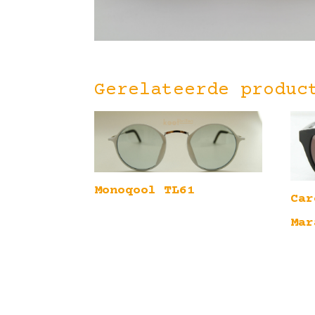
Gerelateerde produc
Monoqool TL61
Car
Mar