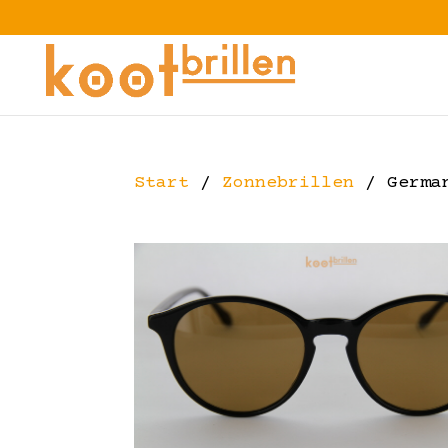
Start
/
Zonnebrillen
/ German