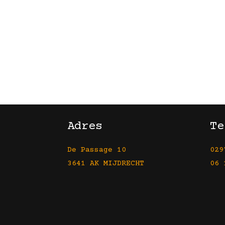
Adres
Te
De Passage 10
029
3641 AK MIJDRECHT
06 