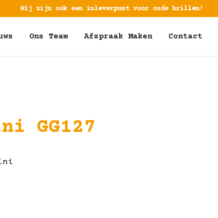
Wij zijn ook een inleverpunt voor oude brillen!
uws
Ons Team
Afspraak Maken
Contact
ini GG127
ini