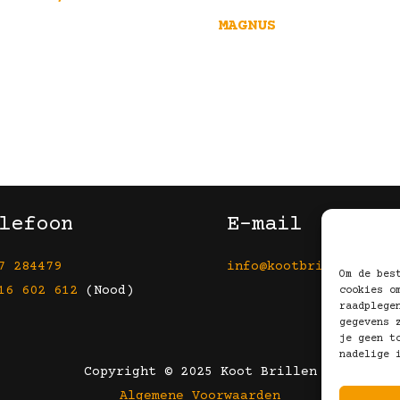
MAGNUS
lefoon
E-mail
7 284479
info@kootbrillen.nl
Om de bes
16 602 612
(Nood)
cookies o
raadplege
gegevens 
je geen t
nadelige 
Copyright © 2025 Koot Brillen
Algemene Voorwaarden