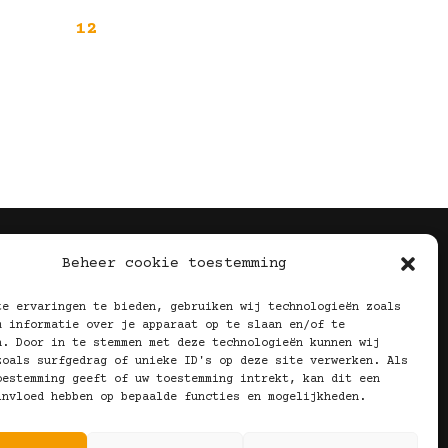
12
Volg Ons!
Beheer cookie toestemming
te ervaringen te bieden, gebruiken wij technologieën zoals
m informatie over je apparaat op te slaan en/of te
n. Door in te stemmen met deze technologieën kunnen wij
zoals surfgedrag of unieke ID's op deze site verwerken. Als
oestemming geeft of uw toestemming intrekt, kan dit een
invloed hebben op bepaalde functies en mogelijkheden.