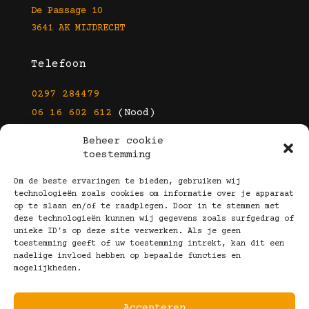
De Passage 10
3641 AK MIJDRECHT
Telefoon
0297 284479
06 16 602 612
(Nood)
Beheer cookie
E-mail
toestemming
info@kootbrillen.nl
Om de beste ervaringen te bieden, gebruiken wij
technologieën zoals cookies om informatie over je apparaat
op te slaan en/of te raadplegen. Door in te stemmen met
Volg Ons!
deze technologieën kunnen wij gegevens zoals surfgedrag of
unieke ID's op deze site verwerken. Als je geen
toestemming geeft of uw toestemming intrekt, kan dit een
nadelige invloed hebben op bepaalde functies en
mogelijkheden.
Accepteren