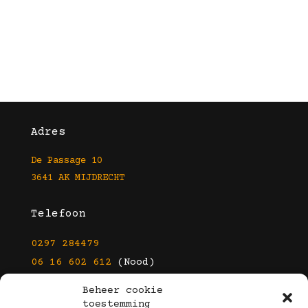
Adres
De Passage 10
3641 AK MIJDRECHT
Telefoon
0297 284479
06 16 602 612
(Nood)
Beheer cookie
E-mail
toestemming