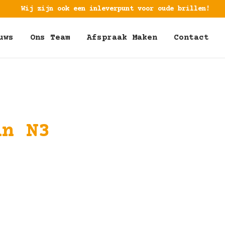
Wij zijn ook een inleverpunt voor oude brillen!
uws
Ons Team
Afspraak Maken
Contact
an N3