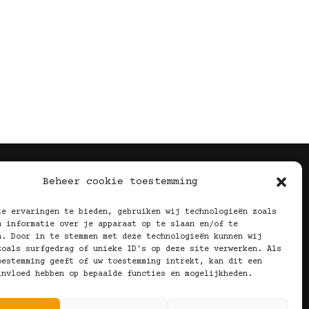
Volg Ons!
Beheer cookie toestemming
te ervaringen te bieden, gebruiken wij technologieën zoals
m informatie over je apparaat op te slaan en/of te
n. Door in te stemmen met deze technologieën kunnen wij
zoals surfgedrag of unieke ID's op deze site verwerken. Als
oestemming geeft of uw toestemming intrekt, kan dit een
invloed hebben op bepaalde functies en mogelijkheden.