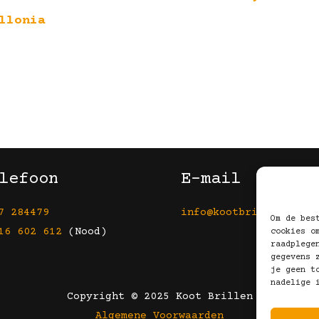
llonia
lefoon
E-mail
7 284479
info@kootbrillen.nl
Om de bes
16 602 612
(Nood)
cookies o
raadplege
gegevens 
je geen t
nadelige 
Copyright © 2025 Koot Brillen
Algemene Voorwaarden