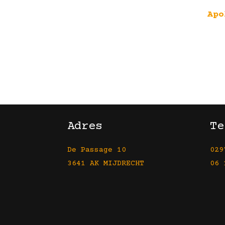
Apo
Adres
Te
De Passage 10
029
3641 AK MIJDRECHT
06 