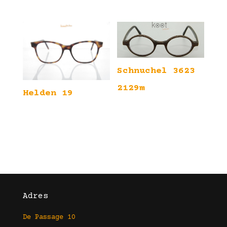
Schnuchel 3623
2129m
Helden 19
Adres
De Passage 10