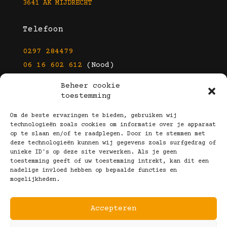
3641 AK MIJDRECHT
Telefoon
0297 284479
06 16 602 612
(Nood)
Beheer cookie
E-mail
toestemming
info@kootbrillen.nl
Om de beste ervaringen te bieden, gebruiken wij
technologieën zoals cookies om informatie over je apparaat
op te slaan en/of te raadplegen. Door in te stemmen met
Volg Ons!
deze technologieën kunnen wij gegevens zoals surfgedrag of
unieke ID's op deze site verwerken. Als je geen
toestemming geeft of uw toestemming intrekt, kan dit een
nadelige invloed hebben op bepaalde functies en
mogelijkheden.
Accepteren
Copyright © 2025 Koot Brillen