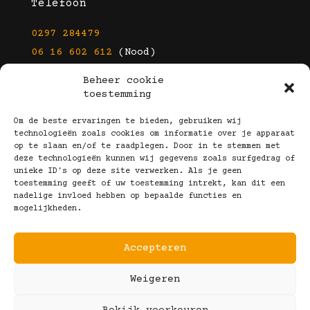
Telefoon
0297 284479
06 16 602 612
(Nood)
Beheer cookie
E-mail
toestemming
info@kootbrillen.nl
Om de beste ervaringen te bieden, gebruiken wij
technologieën zoals cookies om informatie over je apparaat
op te slaan en/of te raadplegen. Door in te stemmen met
Volg Ons!
deze technologieën kunnen wij gegevens zoals surfgedrag of
unieke ID's op deze site verwerken. Als je geen
toestemming geeft of uw toestemming intrekt, kan dit een
nadelige invloed hebben op bepaalde functies en
mogelijkheden.
Accepteren
Copyright © 2025 Koot Brillen
Weigeren
Algemene Voorwaarden
Realisatie door:
Webeyes
&
VirtuJoos