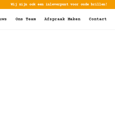
Wij zijn ook een inleverpunt voor oude brillen!
uws
Ons Team
Afspraak Maken
Contact