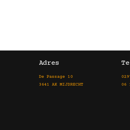
Adres
Te
De Passage 10
029
3641 AK MIJDRECHT
06 