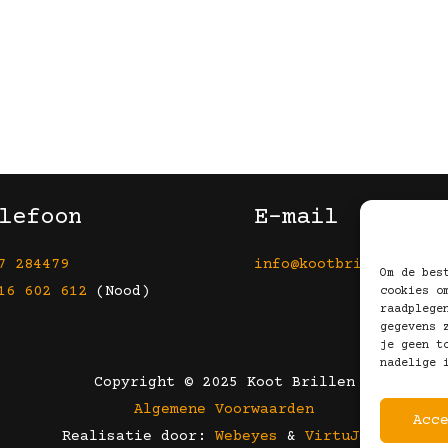
lefoon
E-mail
7 284479
info@kootbrillen.nl
Om de bes
16 602 612
(Nood)
cookies o
raadplege
gegevens 
je geen t
nadelige 
Copyright © 2025 Koot Brillen
Algemene Voorwaarden
Acc
Realisatie door:
Webeyes
&
VirtuJoos