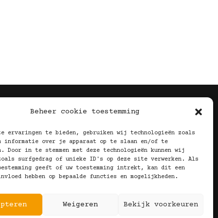
Volg Ons!
Beheer cookie toestemming
te ervaringen te bieden, gebruiken wij technologieën zoals
m informatie over je apparaat op te slaan en/of te
n. Door in te stemmen met deze technologieën kunnen wij
zoals surfgedrag of unieke ID's op deze site verwerken. Als
oestemming geeft of uw toestemming intrekt, kan dit een
invloed hebben op bepaalde functies en mogelijkheden.
epteren
Weigeren
Bekijk voorkeuren