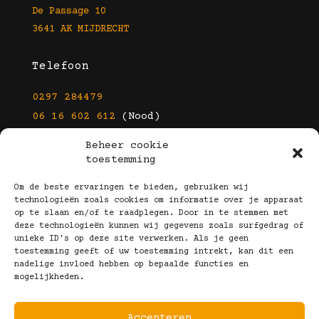
De Passage 10
3641 AK MIJDRECHT
Telefoon
0297 284479
06 16 602 612
(Nood)
Beheer cookie
E-mail
toestemming
info@kootbrillen.nl
Om de beste ervaringen te bieden, gebruiken wij
technologieën zoals cookies om informatie over je apparaat
op te slaan en/of te raadplegen. Door in te stemmen met
Volg Ons!
deze technologieën kunnen wij gegevens zoals surfgedrag of
unieke ID's op deze site verwerken. Als je geen
toestemming geeft of uw toestemming intrekt, kan dit een
nadelige invloed hebben op bepaalde functies en
mogelijkheden.
Accepteren