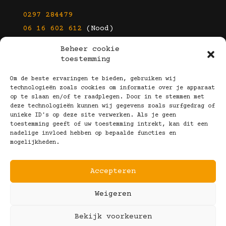
0297 284479
06 16 602 612
(Nood)
Beheer cookie
E-mail
toestemming
info@kootbrillen.nl
Om de beste ervaringen te bieden, gebruiken wij
technologieën zoals cookies om informatie over je apparaat
op te slaan en/of te raadplegen. Door in te stemmen met
Volg Ons!
deze technologieën kunnen wij gegevens zoals surfgedrag of
unieke ID's op deze site verwerken. Als je geen
toestemming geeft of uw toestemming intrekt, kan dit een
nadelige invloed hebben op bepaalde functies en
mogelijkheden.
Accepteren
Copyright © 2025 Koot Brillen
Weigeren
Algemene Voorwaarden
Realisatie door:
Webeyes
&
VirtuJoos
Bekijk voorkeuren
Illustraties door:
Marjolein Klijn