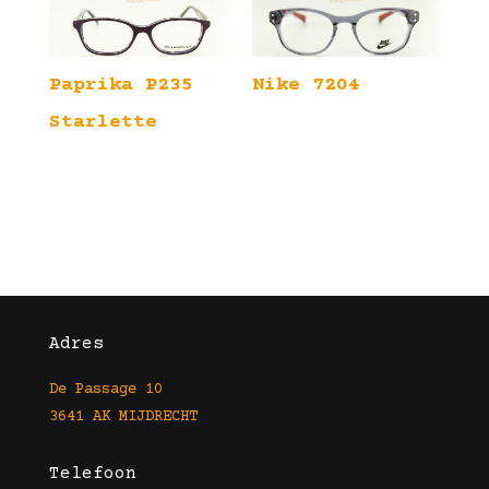
Paprika P235
Nike 7204
Starlette
Adres
De Passage 10
3641 AK MIJDRECHT
Telefoon