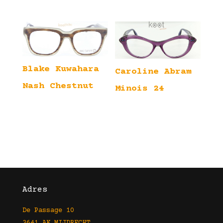
Blake Kuwahara
Caroline Abram
Nash Chestnut
Minois 24
Adres
De Passage 10
3641 AK MIJDRECHT