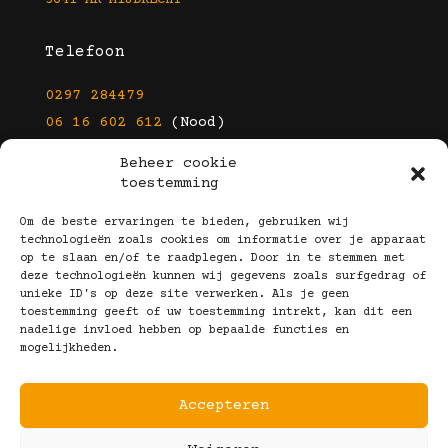
Telefoon
0297 284479
06 16 602 612
(Nood)
Beheer cookie
E-mail
toestemming
info@kootbrillen.nl
Om de beste ervaringen te bieden, gebruiken wij
technologieën zoals cookies om informatie over je apparaat
op te slaan en/of te raadplegen. Door in te stemmen met
Volg Ons!
deze technologieën kunnen wij gegevens zoals surfgedrag of
unieke ID's op deze site verwerken. Als je geen
toestemming geeft of uw toestemming intrekt, kan dit een
nadelige invloed hebben op bepaalde functies en
mogelijkheden.
Accepteren
Copyright © 2025 Koot Brillen