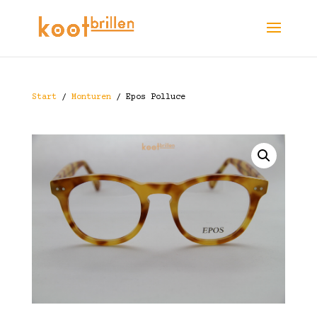
Start
/
Monturen
/ Epos Polluce