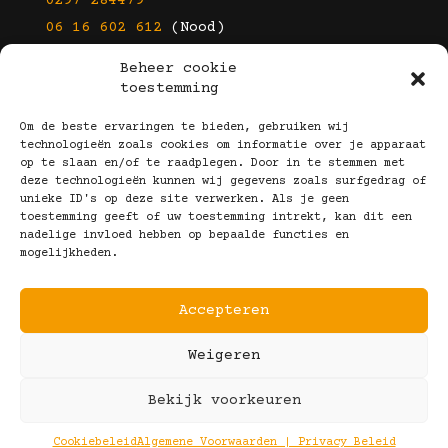
0297 284479
06 16 602 612
(Nood)
Beheer cookie
E-mail
toestemming
info@kootbrillen.nl
Om de beste ervaringen te bieden, gebruiken wij
technologieën zoals cookies om informatie over je apparaat
op te slaan en/of te raadplegen. Door in te stemmen met
Volg Ons!
deze technologieën kunnen wij gegevens zoals surfgedrag of
unieke ID's op deze site verwerken. Als je geen
toestemming geeft of uw toestemming intrekt, kan dit een
nadelige invloed hebben op bepaalde functies en
mogelijkheden.
Accepteren
Copyright © 2025 Koot Brillen
Weigeren
Algemene Voorwaarden
Realisatie door:
Webeyes
&
VirtuJoos
Bekijk voorkeuren
Illustraties door:
Marjolein Klijn
Cookiebeleid
Algemene Voorwaarden | Privacy Beleid