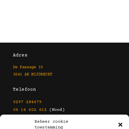
Adres
De Passage 10
3641 AK MIJDRECHT
Telefoon
0297 284479
06 16 602 612
(Nood)
Beheer cookie
E-mail
toestemming