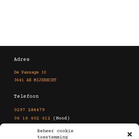
Adres
De Passage 10
3641 AK MIJDRECHT
Telefoon
0297 284479
06 16 602 612
(Nood)
Beheer cookie
E-mail
toestemming