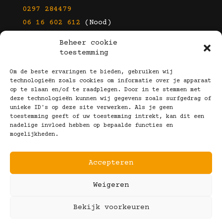
0297 284479
06 16 602 612
(Nood)
Beheer cookie
E-mail
toestemming
info@kootbrillen.nl
Om de beste ervaringen te bieden, gebruiken wij
technologieën zoals cookies om informatie over je apparaat
op te slaan en/of te raadplegen. Door in te stemmen met
Volg Ons!
deze technologieën kunnen wij gegevens zoals surfgedrag of
unieke ID's op deze site verwerken. Als je geen
toestemming geeft of uw toestemming intrekt, kan dit een
nadelige invloed hebben op bepaalde functies en
mogelijkheden.
Accepteren
Copyright © 2025 Koot Brillen
Weigeren
Algemene Voorwaarden
Realisatie door:
Webeyes
&
VirtuJoos
Bekijk voorkeuren
Illustraties door:
Marjolein Klijn