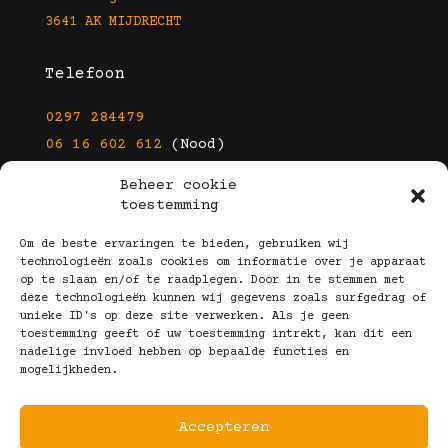
3641 AK MIJDRECHT
Telefoon
0297 284479
06 16 602 612
(Nood)
Beheer cookie
E-mail
toestemming
info@kootbrillen.nl
Om de beste ervaringen te bieden, gebruiken wij
technologieën zoals cookies om informatie over je apparaat
op te slaan en/of te raadplegen. Door in te stemmen met
Volg Ons!
deze technologieën kunnen wij gegevens zoals surfgedrag of
unieke ID's op deze site verwerken. Als je geen
toestemming geeft of uw toestemming intrekt, kan dit een
nadelige invloed hebben op bepaalde functies en
mogelijkheden.
Accepteren