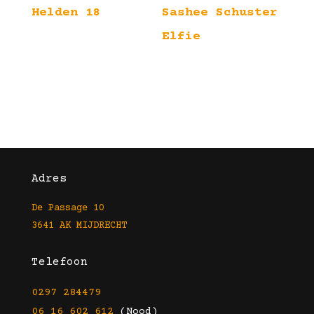
Helden 18
Sashee Schuster
Elfie
Adres
De Passage 10
3641 AK MIJDRECHT
Telefoon
0297 284479
06 16 602 612
(Nood)