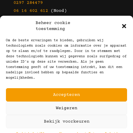
0297 284479
06 16 602 612
(Nood)
Beheer cookie
E-mail
toestemming
info@kootbrillen.nl
Om de beste ervaringen te bieden, gebruiken wij
technologieën zoals cookies om informatie over je apparaat
op te slaan en/of te raadplegen. Door in te stemmen met
Volg Ons!
deze technologieën kunnen wij gegevens zoals surfgedrag of
unieke ID's op deze site verwerken. Als je geen
toestemming geeft of uw toestemming intrekt, kan dit een
nadelige invloed hebben op bepaalde functies en
mogelijkheden.
Accepteren
Copyright © 2025 Koot Brillen
Weigeren
Algemene Voorwaarden
Realisatie door:
Webeyes
&
VirtuJoos
Bekijk voorkeuren
Illustraties door:
Marjolein Klijn