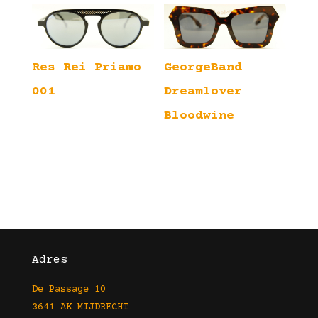
Res Rei Priamo
GeorgeBand
001
Dreamlover
Bloodwine
Adres
De Passage 10
3641 AK MIJDRECHT