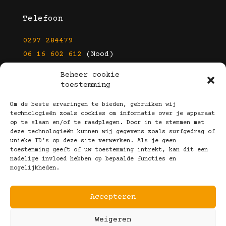
Telefoon
0297 284479
06 16 602 612
(Nood)
Beheer cookie
E-mail
toestemming
info@kootbrillen.nl
Om de beste ervaringen te bieden, gebruiken wij
technologieën zoals cookies om informatie over je apparaat
op te slaan en/of te raadplegen. Door in te stemmen met
Volg Ons!
deze technologieën kunnen wij gegevens zoals surfgedrag of
unieke ID's op deze site verwerken. Als je geen
toestemming geeft of uw toestemming intrekt, kan dit een
nadelige invloed hebben op bepaalde functies en
mogelijkheden.
Accepteren
Copyright © 2025 Koot Brillen
Weigeren
Algemene Voorwaarden