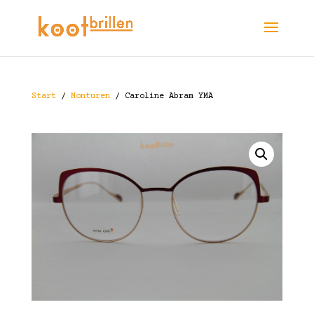
Start
/
Monturen
/ Caroline Abram YMA