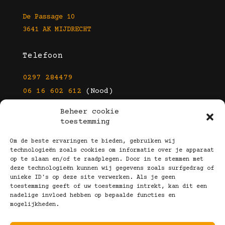
De Passage 10
3641 AK MIJDRECHT
Telefoon
0297 284479
06 16 602 612
(Nood)
Beheer cookie
E-mail
toestemming
info@kootbrillen.nl
Om de beste ervaringen te bieden, gebruiken wij
technologieën zoals cookies om informatie over je apparaat
op te slaan en/of te raadplegen. Door in te stemmen met
Volg Ons!
deze technologieën kunnen wij gegevens zoals surfgedrag of
unieke ID's op deze site verwerken. Als je geen
toestemming geeft of uw toestemming intrekt, kan dit een
nadelige invloed hebben op bepaalde functies en
mogelijkheden.