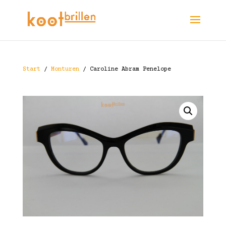
Start
/
Monturen
/ Caroline Abram Penelope