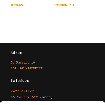
BF847
FORMA 11
Adres
De Passage 10
3641 AK MIJDRECHT
Telefoon
0297 284479
06 16 602 612
(Nood)