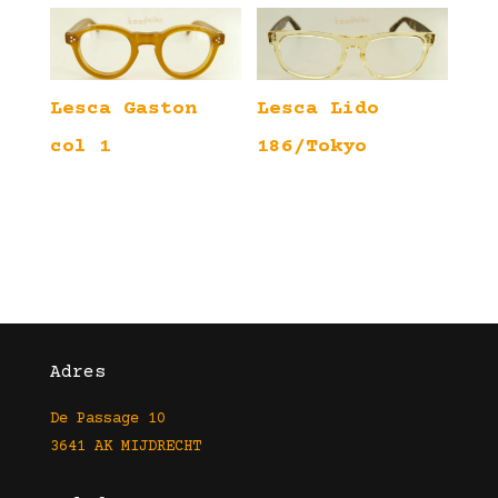
Lesca Gaston
Lesca Lido
col 1
186/Tokyo
Adres
De Passage 10
3641 AK MIJDRECHT