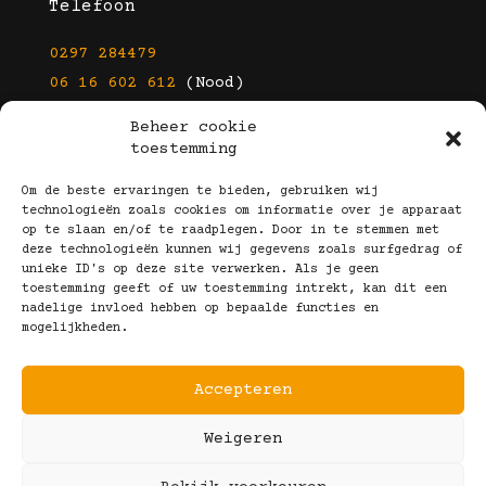
Telefoon
0297 284479
06 16 602 612
(Nood)
Beheer cookie
E-mail
toestemming
info@kootbrillen.nl
Om de beste ervaringen te bieden, gebruiken wij
technologieën zoals cookies om informatie over je apparaat
op te slaan en/of te raadplegen. Door in te stemmen met
Volg Ons!
deze technologieën kunnen wij gegevens zoals surfgedrag of
unieke ID's op deze site verwerken. Als je geen
toestemming geeft of uw toestemming intrekt, kan dit een
nadelige invloed hebben op bepaalde functies en
mogelijkheden.
Accepteren
Copyright © 2025 Koot Brillen
Weigeren
Algemene Voorwaarden
Realisatie door:
Webeyes
&
VirtuJoos