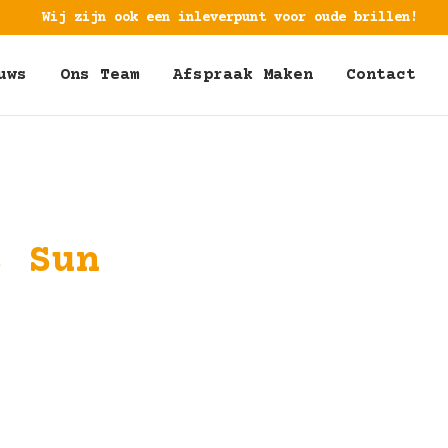
Wij zijn ook een inleverpunt voor oude brillen!
uws
Ons Team
Afspraak Maken
Contact
s Sun