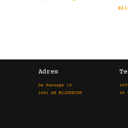
Eli
Adres
Te
De Passage 10
029
3641 AK MIJDRECHT
06 