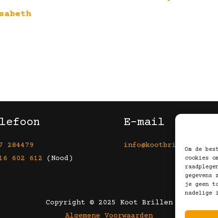
sabeth
lefoon
E-mail
7 284479
info@kootbrillen.nl
Om de bes
16 602 612
(Nood)
cookies o
raadplege
gegevens 
je geen t
nadelige 
Copyright © 2025 Koot Brillen
Algemene Voorwaarden