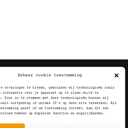
Volg Ons!
Beheer cookie toestemming
te ervaringen te bieden, gebruiken wij technologieën zoals
m informatie over je apparaat op te slaan en/of te
n. Door in te stemmen met deze technologieën kunnen wij
zoals surfgedrag of unieke ID's op deze site verwerken. Als
oestemming geeft of uw toestemming intrekt, kan dit een
invloed hebben op bepaalde functies en mogelijkheden.