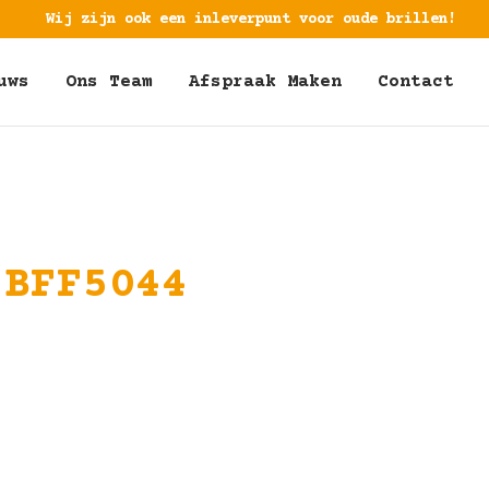
Wij zijn ook een inleverpunt voor oude brillen!
uws
Ons Team
Afspraak Maken
Contact
 BFF5044