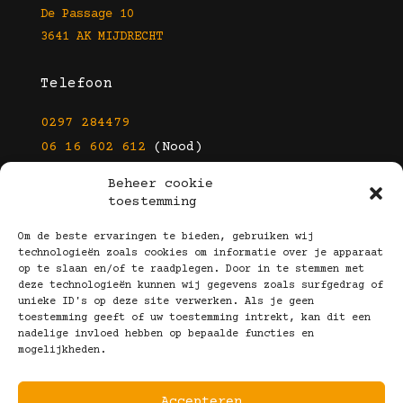
De Passage 10
3641 AK MIJDRECHT
Telefoon
0297 284479
06 16 602 612
(Nood)
Beheer cookie
E-mail
toestemming
info@kootbrillen.nl
Om de beste ervaringen te bieden, gebruiken wij
technologieën zoals cookies om informatie over je apparaat
op te slaan en/of te raadplegen. Door in te stemmen met
Volg Ons!
deze technologieën kunnen wij gegevens zoals surfgedrag of
unieke ID's op deze site verwerken. Als je geen
toestemming geeft of uw toestemming intrekt, kan dit een
nadelige invloed hebben op bepaalde functies en
mogelijkheden.
Accepteren