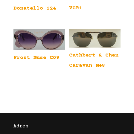
VGR1
Donatello 124
Cuthbert & Chen
Frost Muse C09
Caravan M48
Adres